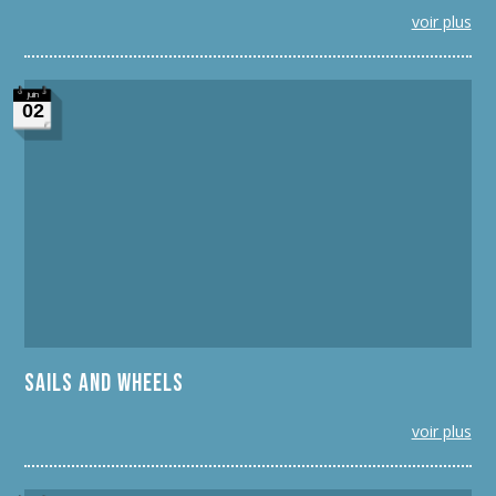
voir plus
juin
02
Sails and Wheels
voir plus