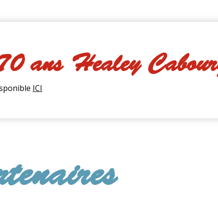
 70 ans Healey Cabour
isponible
ICI
tenaires